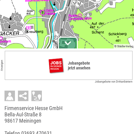
© Städte-Verlag
Anzeigen
Jobangebote
jetzt ansehen
Jobangebote von Drittanbietern
Firmenservice Hesse GmbH
Bella-Aul-Straße 8
98617 Meiningen
Telefon
03693 470631