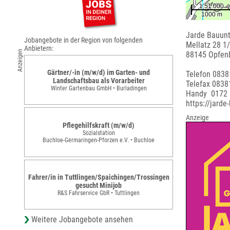
Jarde Bauun
Jobangebote in der Region von folgenden
Mellatz 28 1
Anbietern:
Anzeigen
88145 Opfen
Gärtner/-in (m/w/d) im Garten- und
Telefon 0838
Landschaftsbau als Vorarbeiter
Telefax 0838
Winter Gartenbau GmbH • Burladingen
Handy 0172
https://jarde
Anzeige
Pflegehilfskraft (m/w/d)
Sozialstation
Buchloe-Germaringen-Pforzen e.V. • Buchloe
Fahrer/in in Tuttlingen/Spaichingen/Trossingen
gesucht Minijob
R&S Fahrservice GbR • Tuttlingen
Weitere Jobangebote ansehen