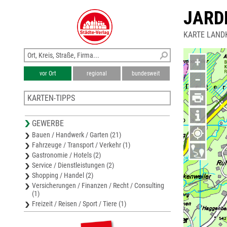
JARD
KARTE LAND
+
vor Ort
regional
bundesweit
−
KARTEN-TIPPS
Stadtplan Lindenberg im Allgäu
GEWERBE
Stadtplan Wangen (Allgäu)
Bauen / Handwerk / Garten (21)
Stadtplan Argenbühl
Fahrzeuge / Transport / Verkehr (1)
Stadtplan Kißlegg
Gastronomie / Hotels (2)
Stadtplan Isny (Allgäu)
Service / Dienstleistungen (2)
Shopping / Handel (2)
Versicherungen / Finanzen / Recht / Consulting
(1)
Freizeit / Reisen / Sport / Tiere (1)