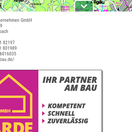
ternehmen GmbH
/9
bach
1 82197
1 801989
 6016035
-bau.de/