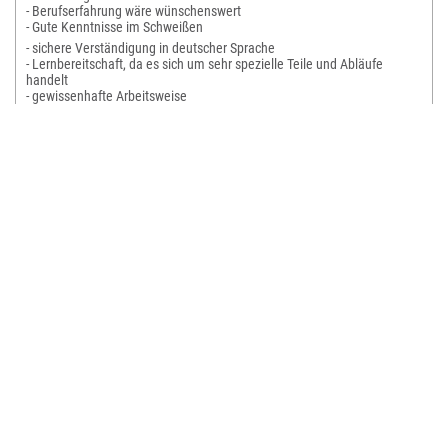
- Berufserfahrung wäre wünschenswert
- Gute Kenntnisse im Schweißen
- sichere Verständigung in deutscher Sprache
- Lernbereitschaft, da es sich um sehr spezielle Teile und Abläufe
handelt
- gewissenhafte Arbeitsweise
Ihre Vorteile bei uns:
- Kompetente und freundliche Betreuung durch unser Team
- Einsatzbegleitung
- Vergütung nach GVP Tarif
- Einsatzbedingte Prämien
- Auszahlbares Zeitkonto
- Flexible Abschlagszahlungen
- Arbeitskleidung
Personalmanagement Herford GmbH ist Ihr Personaldienstleister hier
in Herford.
Erfolgreich bringen wir seit vielen Jahren Mitarbeiter/-innen und
Unternehmen zusammen.
Wir setzen auf langfristige Einsätze mit anschließender Übernahme
durch den Kunden.
Erfolgreich sind wir nur gemeinsam, deshalb stehen die Wünsche und
Vorstellungen unserer Mitarbeiter und Kundenunternehmen immer an
erster Stelle.