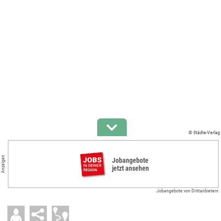
© Städte-Verlag
Anzeigen
Jobangebote
jetzt ansehen
Jobangebote von Drittanbietern