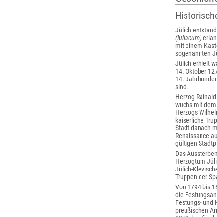
Historisch
Jülich entstand
(Iuliacum)
erlan
mit einem Kaste
sogenannten Jü
Jülich erhielt 
14. Oktober 127
14. Jahrhundert
sind.
Herzog Rainald 
wuchs mit dem 
Herzogs Wilhel
kaiserliche Tru
Stadt danach mi
Renaissance au
gültigen Stadtp
Das Aussterben 
Herzogtum Jülic
Jülich-Klevisch
Truppen der Sp
Von 1794 bis 1
die Festungsan
Festungs- und 
preußischen Arm