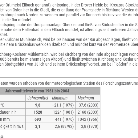
vor Ort meist Ellbach genannt), entspringt in der Drover Heide bei Kreuzau-Stockhe
ich von Osten her in die Stadt, die er entlang der
Promenade
in Richtung Westen du
s abrupt nach Norden zu wenden und parallel zur Rur noch bis kurz vor die Autob
h in die Rur mündet.
entspringt nahe der Umspannanlage Oberzier und fließt von Südosten her in die Sta
 nahe dem Hallenbad in den Ellbach mündet, ist allerdings seit mehreren Jahrze
knet.
n-Jülicher Mühlenteich, wird bei Selhausen von der Rur abgeschlagen, fließt von 
it einem Brückenbauwerk den Iktebach und mündet kurz vor der Promenade über 
irchberg-Koslarer Mühlenteich, wird bei Kirchberg von der Inde abgeschlagen (vo
2005 bereits beim ehemaligen Altdorf) und fließt zwischen Kirchberg und Koslar 
hen Stadtgebiets von Jülich und seinem Brückenkopf vorbei, um bei Floßdorf in di
Daten wurden erhoben von der meteorologischen Station des Forschungszentrums
Jahresmittelwerte von 1961 bis 2004
Jahresmittel
Minimum
Maximum
 °C
9,8
−21,1 (1979)
37,6 (2003)
auer in h
1528
1224 (1981)
2168 (2003)
 in mm
693
441 (1976)
1042 (1966)
igkeit in m/s
3,1
2,6 (89/92)
3,8 (1970)
te