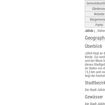
Gemeindeschl
Gliederun
Website
Bürgermeis
Partei
Jülich
(, , früh
Geograph
Überblick
Jülich liegt an
Börde. Zur nied
und der Rhein l
dieses Stadtgeb
im Süden von d
13,3 km und vo
liegt der höchs
Stadtbezir
Die Stadt Jülich
Gewässer
Die Stadt Jülic