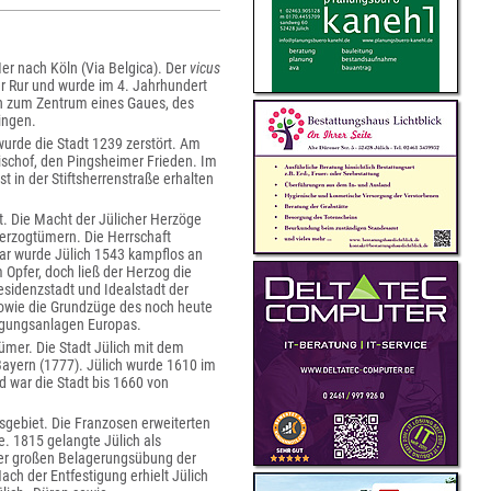
er nach Köln (Via Belgica). Der
vicus
er Rur und wurde im 4. Jahrhundert
ich zum Zentrum eines Gaues, des
ingen.
wurde die Stadt 1239 zerstört. Am
ischof, den Pingsheimer Frieden. Im
t in der Stiftsherrenstraße erhalten
t. Die Macht der Jülicher Herzöge
erzogtümern. Die Herrschaft
war wurde Jülich 1543 kampflos an
 Opfer, doch ließ der Herzog die
esidenzstadt und Idealstadt der
sowie die Grundzüge des noch heute
tigungsanlagen Europas.
ümer. Die Stadt Jülich mit dem
Bayern (1777). Jülich wurde 1610 im
d war die Stadt bis 1660 von
gebiet. Die Franzosen erweiterten
. 1815 gelangte Jülich als
ner großen Belagerungsübung der
ach der Entfestigung erhielt Jülich