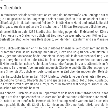
er Überblick
 in römischer Zeit als Straßenstation entlang der Römerstraße von Boulogne-sur-M
gte eine gewisse Bedeutung wegen seiner strategischen Position an einer Furt d
ll befestigt. Im 5. Jahrhundert fiel der Ort in fränkische Hand und entwickelte s
lichgaus, aus dem später die Grafschaft und 1328 das Herzogtum Jülich hervorg
wahrscheinlich im Jahr 1234 Stadtrechte. Im Krieg gegen den Erzbischof von Köln 
9 schlossen die Grafen von Jülich mit Siegfried von Westerburg, dem Kölner Erzb
 erhielt die Stadt eine neue Befestigung, von der der Hexenturm und ein Mauerres
von Jülich-Geldern verlieh 1416 der Stadt das finanzielle Selbstbestimmungsrech
Zusammenschluss der Herzogtümer Jülich, Kleve und Berg zu den Vereinigten H
m V., genannt
der Reiche
, bedeutete einen Höhepunkt in der Stadtentwicklung. Z
ppen übergeben und im Jahr 1547 fiel fast die ganze Stadt einer Feuersbrunst zum
t Hilfe des italienischen Architekten Alessandro Pasqualini zur repräsentativen R
sbauen. Bei diesen Arbeiten entstanden die Zitadelle und die Stadtbefestigung 
lans (Innenstadt). Jülich verfügte somit zu jener Zeit über die modernsten Befes
der herzogliche Linie im Jahr 1609 führte zur Aufteilung der Vereinigten Herzogt
h gehörte fortan zu Pfalz-Neuburg und später zur Kurpfalz (1685) bzw. Kurpfalz-
en Erbfolgestreit erstmals und 1621/1622 zum zweiten Mal belagert. Anschließen
anischen Niederlande besetzt.
814 gehörte Jülich als
Juliers
im Département de la Roer zum französischen Staats
lagen um den napoleonischen Brückenkopf an der Rur und zahlreiche Außenwerke
Kreisstadt unter preußische Herrschaft. Die Festungswerke wurden 1860 nach ei
ee geschleift, aber die Stadt blieb Garnison und Sitz einer Unteroffiziersschule. N