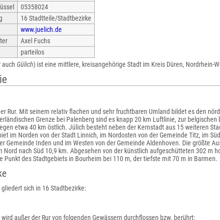
üssel
05358024
g
16 Stadtteile/Stadtbezirke
www.juelich.de
ter
Axel Fuchs
parteilos
er auch
Gülich
) ist eine mittlere, kreisangehörige Stadt im Kreis Düren, Nordrhein-
ie
 der Rur. Mit seinem relativ flachen und sehr fruchtbaren Umland bildet es den nördl
erländischen Grenze bei Palenberg sind es knapp 20 km Luftlinie, zur belgischen
iegen etwa 40 km östlich. Jülich besteht neben der Kernstadt aus 15 weiteren Stad
iet im Norden von der Stadt Linnich, im Nordosten von der Gemeinde Titz, im Sü
er Gemeinde Inden und im Westen von der Gemeinde Aldenhoven. Die größte Au
n Nord nach Süd 10,9 km. Abgesehen von der künstlich aufgeschütteten 302 m ho
te Punkt des Stadtgebiets in Bourheim bei 110 m, der tiefste mit 70 m in Barmen.
ke
 gliedert sich in 16 Stadtbezirke:
h wird außer der Rur von folgenden Gewässern durchflossen bzw. berührt: