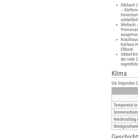
Ellebach (
– Stettern
Hexenturm
schließlic
Iktebach, 
Promenade
ausgetroc
Krauthause
Kartaus m
Ellbach.
Altdorf-K
der Inde 
eigentlic
Klima
Die folgenden 
Temperatur in
Sonnenscheind
Niederschlag
Windgeschwind
Geschich