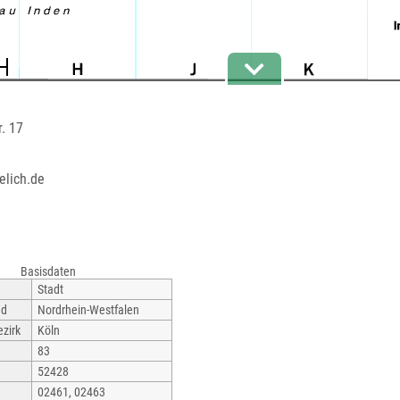
. 17
elich.de
Basisdaten
Stadt
nd
Nordrhein-Westfalen
zirk
Köln
83
52428
02461, 02463