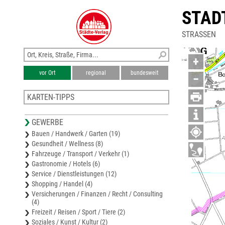
STAD
STRASSEN
+
vor Ort
regional
bundesweit
−
KARTEN-TIPPS
Stadtplan Eschweiler
GEWERBE
Stadtplan Erkelenz
Bauen / Handwerk / Garten (19)
Stadtplan Düren
Gesundheit / Wellness (8)
Karte Düren
Fahrzeuge / Transport / Verkehr (1)
Stadtplan Baesweiler
Gastronomie / Hotels (6)
Service / Dienstleistungen (12)
Shopping / Handel (4)
Versicherungen / Finanzen / Recht / Consulting
(4)
Freizeit / Reisen / Sport / Tiere (2)
Soziales / Kunst / Kultur (2)