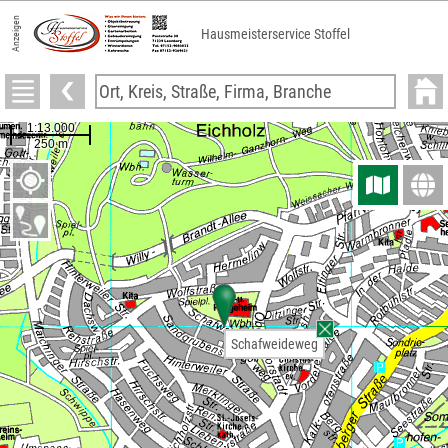
Anzeigen
Hausmeisterservice Stoffel
Schafweideweg