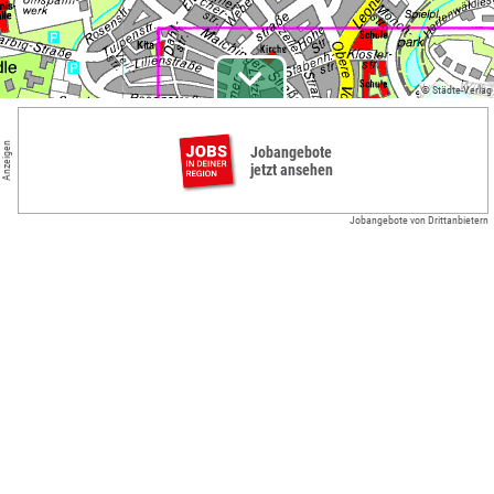
© Städte-Verlag
Anzeigen
Jobangebote
jetzt ansehen
Jobangebote von Drittanbietern