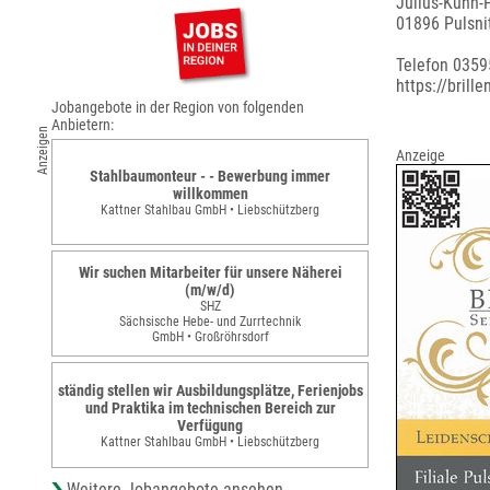
Julius-Kühn-P
01896 Pulsni
Telefon 035
https://brill
Jobangebote in der Region von folgenden
Anbietern:
Anzeigen
Anzeige
Stahlbaumonteur - - Bewerbung immer
willkommen
Kattner Stahlbau GmbH • Liebschützberg
Wir suchen Mitarbeiter für unsere Näherei
(m/w/d)
SHZ
Sächsische Hebe- und Zurrtechnik
GmbH • Großröhrsdorf
ständig stellen wir Ausbildungsplätze, Ferienjobs
und Praktika im technischen Bereich zur
Verfügung
Kattner Stahlbau GmbH • Liebschützberg
Weitere Jobangebote ansehen