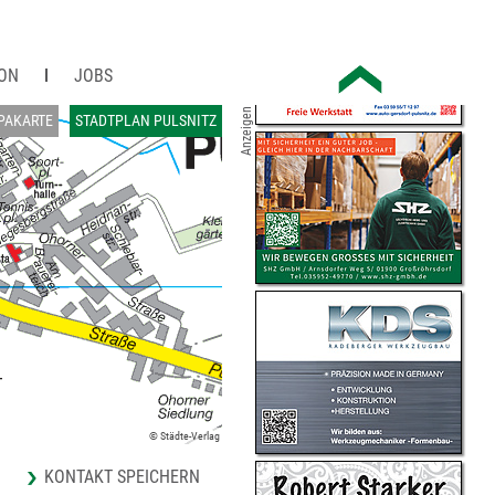
ION
JOBS
Anzeigen
PAKARTE
STADTPLAN PULSNITZ
© Städte-Verlag
KONTAKT SPEICHERN