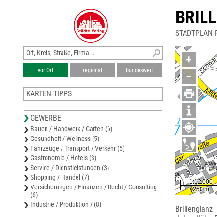
BRIL
STADTPLAN 
+
vor Ort
regional
bundesweit
−
KARTEN-TIPPS
Stadtplan Radeberg
GEWERBE
Stadtplan Kamenz
Bauen / Handwerk / Garten (6)
Stadtplan Bischofswerda
Gesundheit / Wellness (5)
Stadtplan Ottendorf-Okrilla
Fahrzeuge / Transport / Verkehr (5)
Karte Sächsische Schweiz-Osterzgebirge
Gastronomie / Hotels (3)
Service / Dienstleistungen (3)
Shopping / Handel (7)
Versicherungen / Finanzen / Recht / Consulting
(6)
Industrie / Produktion / (8)
Brillenglanz