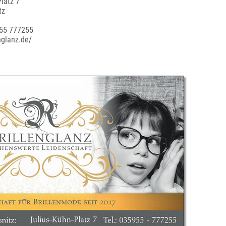
latz 7
tz
955 777255
englanz.de/