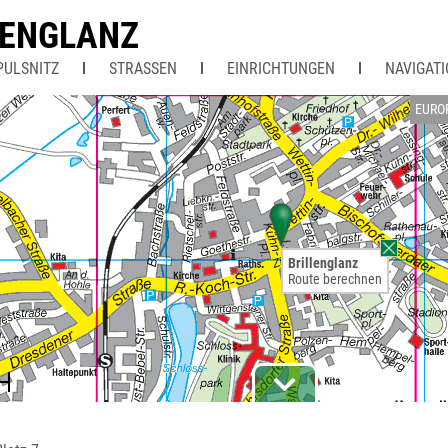
LENGLANZ
PULSNITZ
STRASSEN
EINRICHTUNGEN
NAVIGAT
EURO
Brillenglanz
Route berechnen