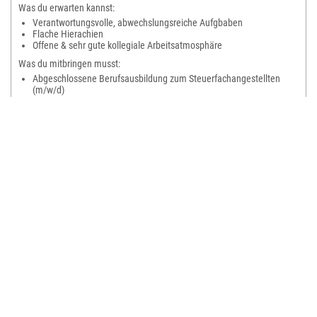
Was du erwarten kannst:
Verantwortungsvolle, abwechslungsreiche Aufgbaben
Flache Hierachien
Offene & sehr gute kollegiale Arbeitsatmosphäre
Was du mitbringen musst:
Abgeschlossene Berufsausbildung zum Steuerfachangestellten
(m/w/d)
Berufserfahrung von Vorteil
Teamfähigkeit, Zuverlässigkeit, Eigeninitiative
Anzeige