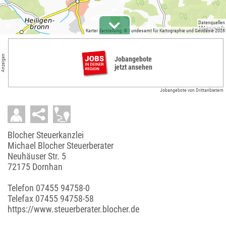
Datenquellen
Kartendarstellung: © Bundesamt für Kartographie und Geodäsie 2026
Anzeigen
Jobangebote
jetzt ansehen
Jobangebote von Drittanbietern
Blocher Steuerkanzlei
Michael Blocher Steuerberater
Neuhäuser Str. 5
72175 Dornhan
Telefon
07455 94758-0
Telefax 07455 94758-58
https://www.steuerberater.blocher.de