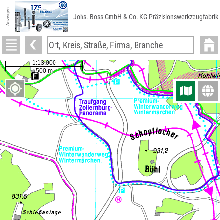
Anzeigen
Johs. Boss GmbH & Co. KG Präzisionswerkzeugfabrik