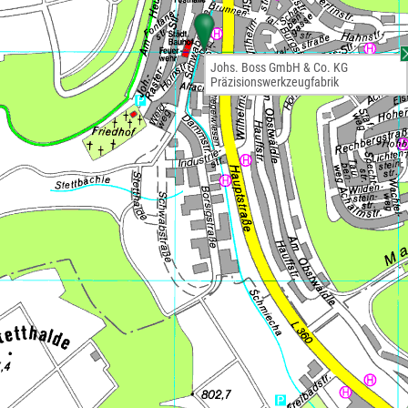
Johs. Boss GmbH & Co. KG
Präzisionswerkzeugfabrik