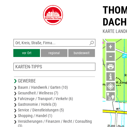
THOM
DACH
KARTE LAND
+
vor Ort
regional
bundesweit
−
KARTEN-TIPPS
Stadtplan Schöningen
GEWERBE
Stadtplan Helmstedt
Bauen / Handwerk / Garten (10)
Stadtplan Königslutter am Elm
Gesundheit / Wellness (7)
Stadtplan Halberstadt
Fahrzeuge / Transport / Verkehr (6)
Karte Harz
Gastronomie / Hotels (3)
Service / Dienstleistungen (5)
Shopping / Handel (1)
Versicherungen / Finanzen / Recht / Consulting
(3)